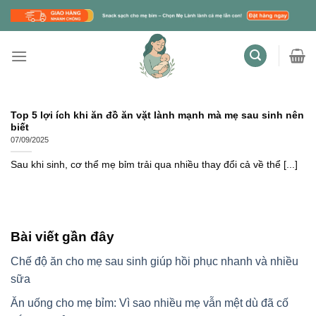
Skip
to
content
Top 5 lợi ích khi ăn đồ ăn vặt lành mạnh mà mẹ sau sinh nên
biết
07/09/2025
Sau khi sinh, cơ thể mẹ bỉm trải qua nhiều thay đổi cả về thể [...]
Bài viết gần đây
Chế độ ăn cho mẹ sau sinh giúp hồi phục nhanh và nhiều
sữa
Ăn uống cho mẹ bỉm: Vì sao nhiều mẹ vẫn mệt dù đã cố