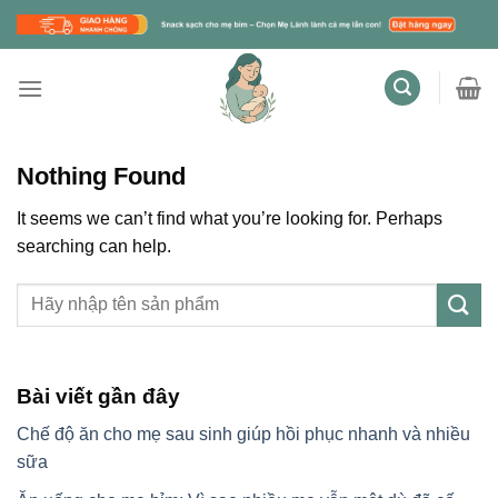
Skip
to
content
Nothing Found
It seems we can’t find what you’re looking for. Perhaps
searching can help.
Bài viết gần đây
Chế độ ăn cho mẹ sau sinh giúp hồi phục nhanh và nhiều
sữa