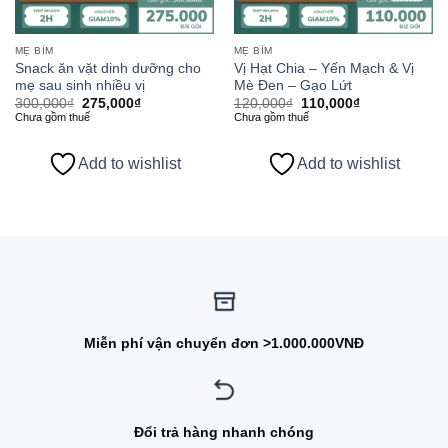
MẸ BỈM
MẸ BỈM
Snack ăn vặt dinh dưỡng cho
Vị Hạt Chia – Yến Mạch & Vị
mẹ sau sinh nhiều vị
Mè Đen – Gạo Lứt
Giá
Giá
Giá
Giá
300,000
₫
275,000
₫
120,000
₫
110,000
₫
gốc
hiện
gốc
hiện
Chưa gồm thuế
Chưa gồm thuế
là:
tại
là:
tại
300,000₫.
là:
120,000₫.
là:
275,000₫.
110,000₫.
Add to wishlist
Add to wishlist
Miễn phí vận chuyển đơn >1.000.000VNĐ
Đổi trả hàng nhanh chóng