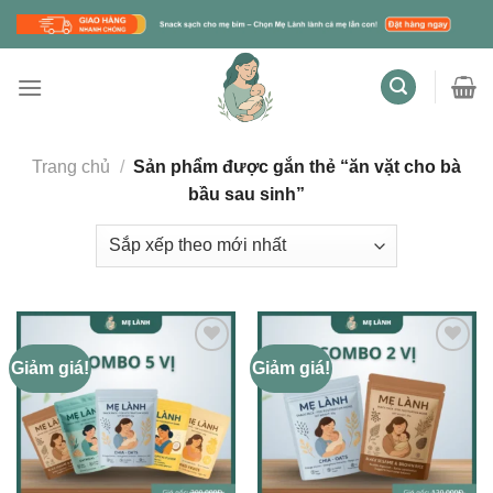
Skip
to
content
Trang chủ
/
Sản phẩm được gắn thẻ “ăn vặt cho bà
bầu sau sinh”
Giảm giá!
Giảm giá!
Add to wishlist
Add to wishlist