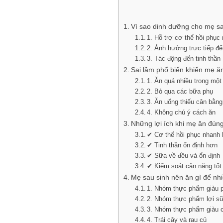
Vì sao dinh dưỡng cho mẹ sa
1. Hỗ trợ cơ thể hồi phục
2. Ảnh hưởng trực tiếp đ
3. Tác động đến tinh thần
Sai lầm phổ biến khiến mẹ ă
1. Ăn quá nhiều trong một
2. Bỏ qua các bữa phụ
3. Ăn uống thiếu cân bằng
4. Không chú ý cách ăn
Những lợi ích khi mẹ ăn đún
✔ Cơ thể hồi phục nhanh
✔ Tinh thần ổn định hơn
✔ Sữa về đều và ổn định
✔ Kiểm soát cân nặng tốt
Mẹ sau sinh nên ăn gì để nh
1. Nhóm thực phẩm giàu p
2. Nhóm thực phẩm lợi s
3. Nhóm thực phẩm giàu c
4. Trái cây và rau củ