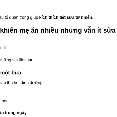
 yếu tố quan trọng giúp
kích thích tiết sữa tự nhiên
.
 khiến mẹ ăn nhiều nhưng vẫn ít sữa
 ít
hững sai lầm sau:
g một bữa
 hấp thu hết dinh dưỡng
n hóa
ăn trong ngày