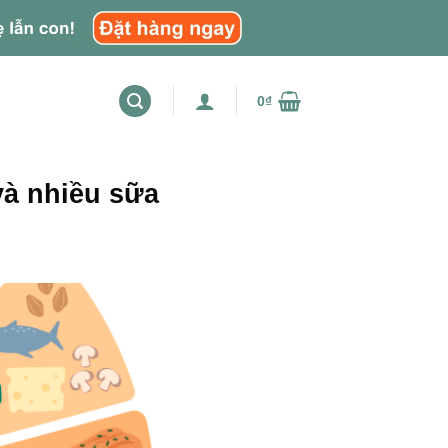
0
₫
và nhiều sữa