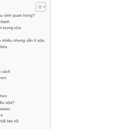
u sinh quan trọng?
 nhanh
ến lượng sữa
n nhiều nhưng vẫn ít sữa
 bữa
g cách
 hơn
 hơn
iều sữa?
rotein
ữa
hất béo tốt