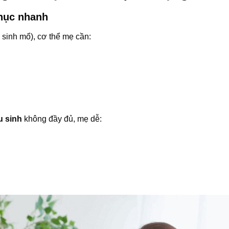
phục nhanh
 sinh mổ), cơ thể mẹ cần:
u sinh
không đầy đủ, mẹ dễ: