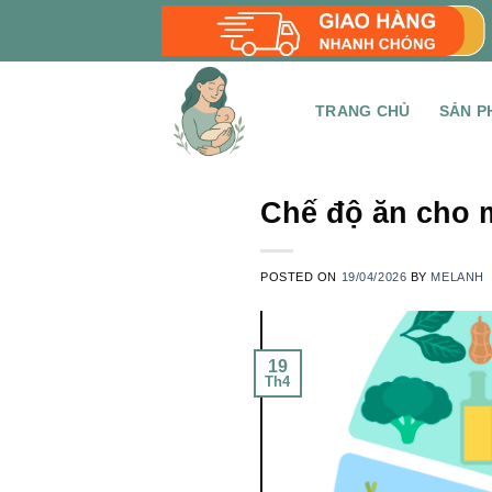
Skip
to
content
TRANG CHỦ
SẢN P
Chế độ ăn cho 
POSTED ON
19/04/2026
BY
MELANH
19
Th4