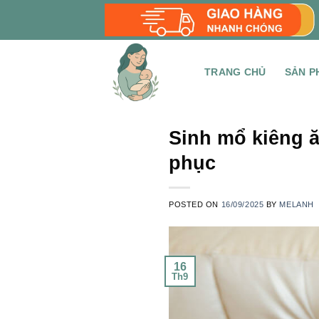
Skip
to
content
TRANG CHỦ
SẢN P
Sinh mổ kiêng 
phục
POSTED ON
16/09/2025
BY
MELANH
16
Th9