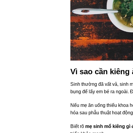
Vì sao cần kiêng
Sinh thường đã vất vả, sinh m
bụng để lấy em bé ra ngoài. Đ
Nếu mẹ ăn uống thiếu khoa học
hóa sau phẫu thuật hoạt độn
Biết rõ
mẹ sinh mổ kiêng gì 