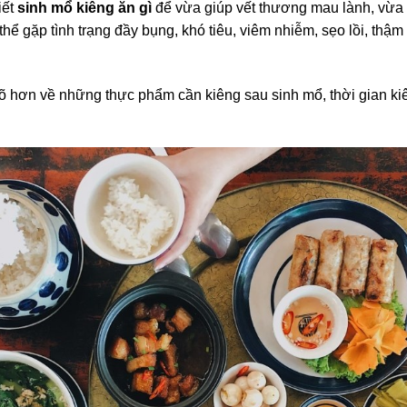
iết
sinh mổ kiêng ăn gì
để vừa giúp vết thương mau lành, vừa
hể gặp tình trạng đầy bụng, khó tiêu, viêm nhiễm, sẹo lồi, thậ
 rõ hơn về những thực phẩm cần kiêng sau sinh mổ, thời gian ki