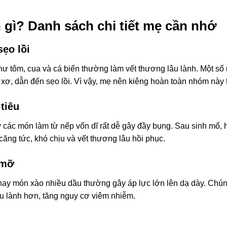
 gì? Danh sách chi tiết mẹ cần nhớ
ẹo lồi
như tôm, cua và cá biển thường làm vết thương lâu lành. Một s
ô xơ, dẫn đến sẹo lồi. Vì vậy, mẹ nên kiêng hoàn toàn nhóm này t
tiêu
y các món làm từ nếp vốn dĩ rất dễ gây đầy bụng. Sau sinh mổ,
căng tức, khó chịu và vết thương lâu hồi phục.
 mỡ
hay món xào nhiều dầu thường gây áp lực lớn lên dạ dày. Chún
âu lành hơn, tăng nguy cơ viêm nhiễm.