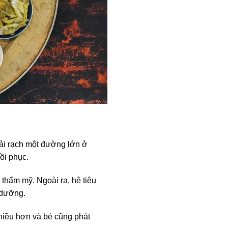
hải rạch một đường lớn ở
ồi phục.
 thẩm mỹ. Ngoài ra, hệ tiêu
 dưỡng.
hiều hơn và bé cũng phát