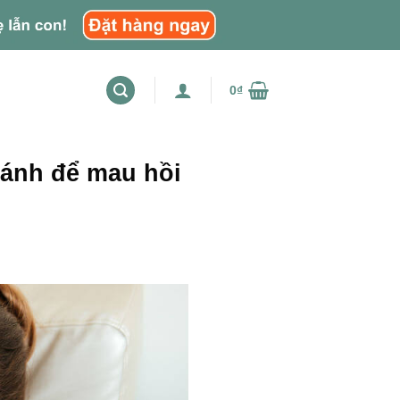
0
₫
ránh để mau hồi