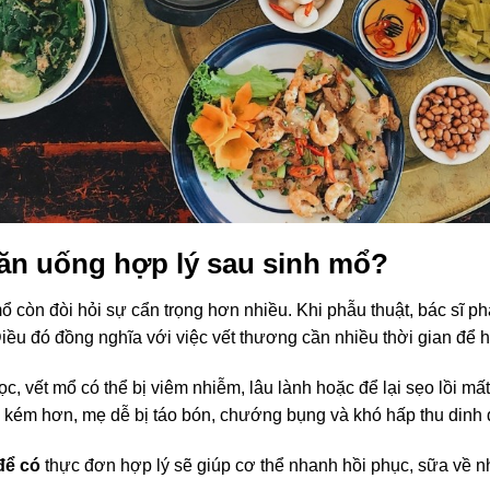
 ăn uống hợp lý sau sinh mổ?
ổ còn đòi hỏi sự cẩn trọng hơn nhiều. Khi phẫu thuật, bác sĩ p
iều đó đồng nghĩa với việc vết thương cần nhiều thời gian để h
, vết mổ có thể bị viêm nhiễm, lâu lành hoặc để lại sẹo lồi mất
g kém hơn, mẹ dễ bị táo bón, chướng bụng và khó hấp thu dinh
để có
thực đơn hợp lý sẽ giúp cơ thể nhanh hồi phục, sữa về n