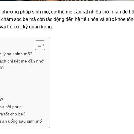
 phương pháp sinh mổ, cơ thể mẹ cần rất nhiều thời gian để h
, chăm sóc bé mà còn tác động đến hệ tiêu hóa và sức khỏe tổn
ai trò cực kỳ quan trọng.
p lý sau sinh mổ?
ách chi tiết mẹ cần nhớ
lồi
u
ổ?
au hồi phục
a tốt cho bé?
g ăn uống sau sinh mổ